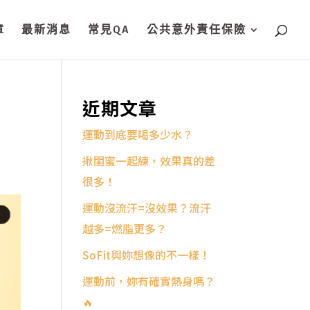
章
最新消息
常見QA
公共意外責任保險
近期文章
運動到底要喝多少水？
揪閨蜜一起練，效果真的差
很多！
運動沒流汗=沒效果？流汗
越多=燃脂更多？
SoFit與妳想像的不一樣！
運動前，妳有確實熱身嗎？
🔥