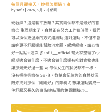
每個月那幾天，妳都怎麼過？🩸
by
sofit
|
2026, 6 月 29
|
網頁
硬著練？還是躺平放棄？其實兩個都不是最好的答
案😌 生理期來了，身體正在努力工作這時候，我們
可以換個更溫柔的方式繼續動 選對運動，不但不會
讓妳更不舒服還能幫助消水腫、緩解經痛、讓心情
好一點點✨這次 @sofit__official 幫大家整理了👉
經期適合做什麼、不適合做什麼還有吃對食物也能
讓那幾天好過一些 🍌 每個女生的狀況都不一樣，
沒有標準答案在 SoFit，教練會記住妳的身體狀況
陪妳找到那個「剛剛好」的節奏 💪想讓運動變成一
件舒服又長久的事 點連結預約免費體驗👉...