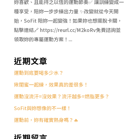
妳喜歡、且能持之以恆的運動節奏✅ 讓訓練變成一
種享受，陪妳一步步練出力量 ✨改變就從今天開
始，SoFit 陪妳一起變強！如果妳也想擺脫卡關，
點擊連結🔗 https://reurl.cc/M2koRv免費諮詢並
領取妳的專屬運動方案！...
近期文章
運動到底要喝多少水？
揪閨蜜一起練，效果真的差很多！
運動沒流汗=沒效果？流汗越多=燃脂更多？
SoFit與妳想像的不一樣！
運動前，妳有確實熱身嗎？🔥
近期留言