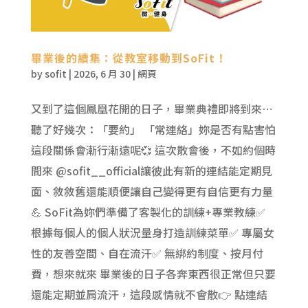
畢業後的續集：從教室移動到SoFit！
by
sofit
|
2026, 6 月 30
|
網頁
又到了這個鳳凰花開的日子，畢業典禮即將到來⋯
聽了好幾次：「要約」 「常連絡」妳是否有點害怕
這段關係會漸行漸遠呢💞 這次散會後，不如約個時
間來 @sofit__official讓彼此有新的連結能定期見
面、敘敘舊還能順便讓自己變得更有自信更有力量
💪 SoFit為妳們準備了客製化的訓練+專業教練✅
根據每個人的個人狀況量身打造訓練菜單✅ 專屬女
性的友善空間、自在流汗✅ 無綁約制度、按月付
費，想來就來 畢業後的日子各奔東西很正常但只要
還能定期並肩流汗，這段感情就不會散👉 點連結