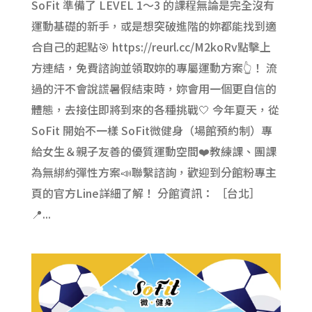
SoFit 準備了 LEVEL 1～3 的課程無論是完全沒有
運動基礎的新手，或是想突破進階的妳都能找到適
合自己的起點🎯 https://reurl.cc/M2koRv點擊上
方連結，免費諮詢並領取妳的專屬運動方案👆！ 流
過的汗不會說謊暑假結束時，妳會用一個更自信的
體態，去接住即將到來的各種挑戰🤍 今年夏天，從
SoFit 開始不一樣 SoFit微健身（場館預約制）專
給女生＆親子友善的優質運動空間❤️教練課、團課
為無綁約彈性方案📣聯繫諮詢，歡迎到分館粉專主
頁的官方Line詳細了解！ 分館資訊： ［台北］
📍...