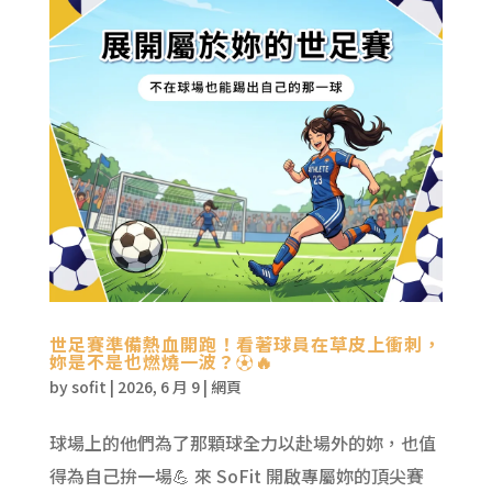
世足賽準備熱血開跑！看著球員在草皮上衝刺，
妳是不是也燃燒一波？⚽️🔥
by
sofit
|
2026, 6 月 9
|
網頁
球場上的他們為了那顆球全力以赴場外的妳，也值
得為自己拚一場💪 來 SoFit 開啟專屬妳的頂尖賽