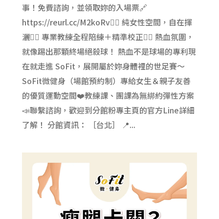
事！免費諮詢，並領取妳的入場票🔗
https://reurl.cc/M2koRv🏃‍♀️ 純女性空間，自在揮
灑🏃‍♀️ 專業教練全程陪練＋精準校正🏃‍♀️ 熱血氛圍，
就像踢出那顆終場絕殺球！ 熱血不是球場的專利現
在就走進 SoFit，展開屬於妳身體裡的世足賽～
SoFit微健身（場館預約制）專給女生＆親子友善
的優質運動空間❤️教練課、團課為無綁約彈性方案
📣聯繫諮詢，歡迎到分館粉專主頁的官方Line詳細
了解！ 分館資訊： ［台北］ 📍...