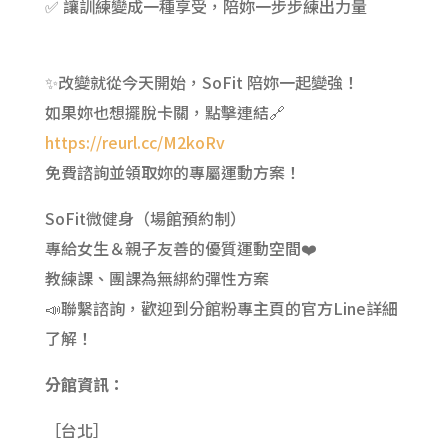
✅ 讓訓練變成一種享受，陪妳一步步練出力量
✨改變就從今天開始，SoFit 陪妳一起變強！
如果妳也想擺脫卡關，點擊連結🔗
https://reurl.cc/M2koRv
免費諮詢並領取妳的專屬運動方案！
SoFit微健身（場館預約制）
專給女生＆親子友善的優質運動空間❤️
教練課、團課為無綁約彈性方案
📣聯繫諮詢，歡迎到分館粉專主頁的官方Line詳細
了解！
分館資訊：
［台北］