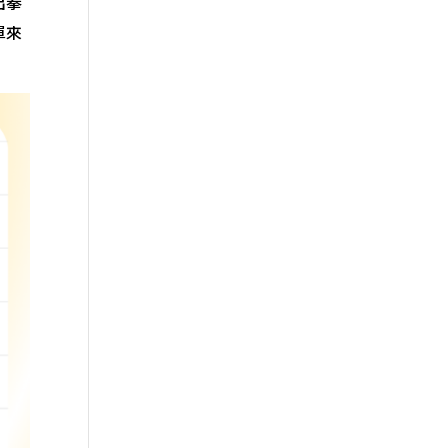
出拳
單來