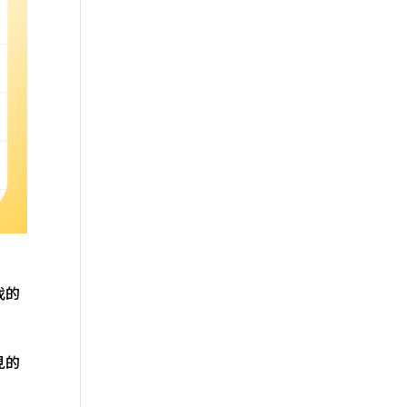
伐的
見的