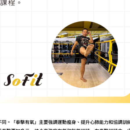
不同。「拳擊有氧」主要強調運動瘦身、提升心肺能力和協調訓