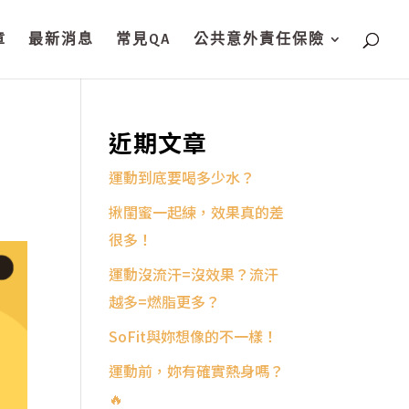
章
最新消息
常見QA
公共意外責任保險
近期文章
運動到底要喝多少水？
揪閨蜜一起練，效果真的差
很多！
運動沒流汗=沒效果？流汗
越多=燃脂更多？
SoFit與妳想像的不一樣！
運動前，妳有確實熱身嗎？
🔥