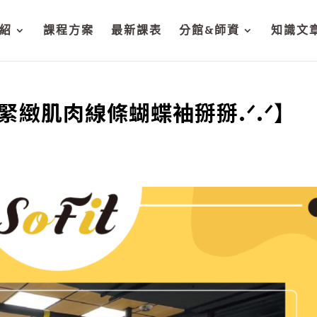
紹
課程方案
最新課表
分館&師資
知識文
【緊緻肌肉線條蝴蝶袖掰掰.ᐟ.ᐟ】