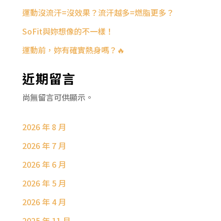
運動沒流汗=沒效果？流汗越多=燃脂更多？
SoFit與妳想像的不一樣！
運動前，妳有確實熱身嗎？🔥
近期留言
尚無留言可供顯示。
2026 年 8 月
2026 年 7 月
2026 年 6 月
2026 年 5 月
2026 年 4 月
2025 年 11 月