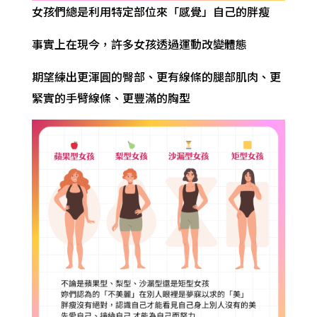
女孩們總是利用特定部位來「感覺」自己的胖瘦
事實上在現今，許多女孩透過運動改變體態
期望練出更渾圓的臀部、更有線條的腿部肌肉、更
緊實的手臂線條、更豐滿的胸型