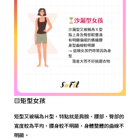
🟨矩型女孩
矩型又被稱為Ｈ型，特點就是肩膀、腰部、臀部的
寬度較為平均，腰身較不明顯，身體整體的曲線不
明顯。