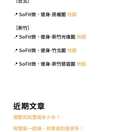
［台北］
📍 SoFit微．健身-民權館
地圖
［新竹］
📍 SoFit微．健身-新竹光復館
地圖
📍 SoFit微．健身-竹北館
地圖
📍 SoFit微．健身-新竹慈雲館
地圖
近期文章
運動到底要喝多少水？
揪閨蜜一起練，效果真的差很多！