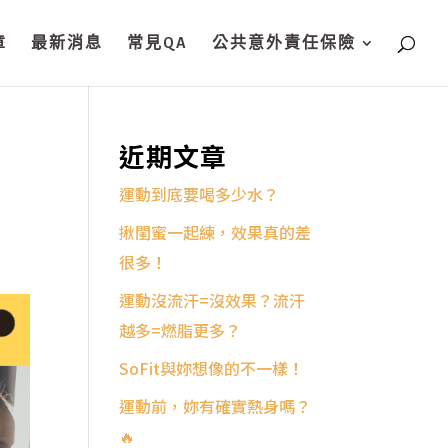
章
最新消息
常見QA
公共意外責任保險
自
近期文章
運動到底要喝多少水？
揪閨蜜一起練，效果真的差
很多！
運動沒流汗=沒效果？流汗
越多=燃脂更多？
SoFit與妳想像的不一樣！
運動前，妳有確實熱身嗎？
🔥